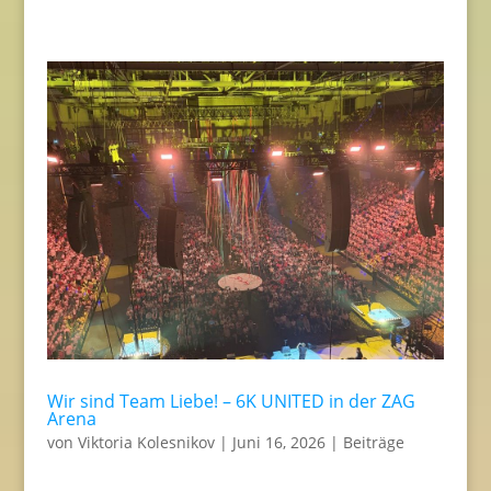
Wir sind Team Liebe! – 6K UNITED in der ZAG
Arena
von
Viktoria Kolesnikov
|
Juni 16, 2026
|
Beiträge